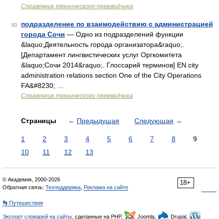
Справочник технического переводчика
подразделение по взаимодействию с администрацией
90
города Сочи
— Одно из подразделений функции
&laquo;Деятельность города организатора&raquo;.
[Департамент лингвистических услуг Оргкомитета
&laquo;Сочи 2014&raquo;. Глоссарий терминов] EN city
administration relations section One of the City Operations
FA&#8230; …
Справочник технического переводчика
Страницы
←
Предыдущая
Следующая
→
1
2
3
4
5
6
7
8
9
10
11
12
13
© Академик, 2000-2026
18+
Обратная связь:
Техподдержка
,
Реклама на сайте
👣 Путешествия
Экспорт словарей на сайты
, сделанные на PHP,
Joomla,
Drupal,