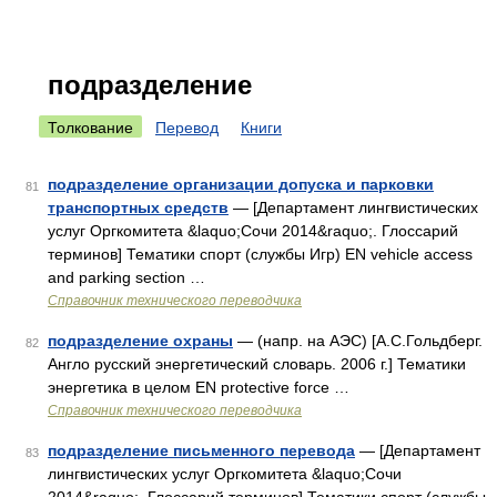
подразделение
Толкование
Перевод
Книги
подразделение организации допуска и парковки
81
транспортных средств
— [Департамент лингвистических
услуг Оргкомитета &laquo;Сочи 2014&raquo;. Глоссарий
терминов] Тематики спорт (службы Игр) EN vehicle access
and parking section …
Справочник технического переводчика
подразделение охраны
— (напр. на АЭС) [А.С.Гольдберг.
82
Англо русский энергетический словарь. 2006 г.] Тематики
энергетика в целом EN protective force …
Справочник технического переводчика
подразделение письменного перевода
— [Департамент
83
лингвистических услуг Оргкомитета &laquo;Сочи