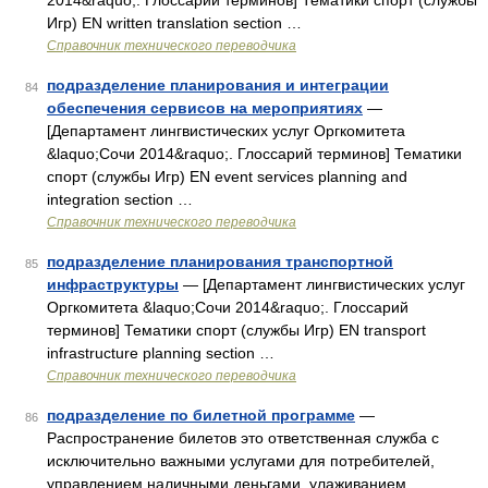
2014&raquo;. Глоссарий терминов] Тематики спорт (службы
Игр) EN written translation section …
Справочник технического переводчика
подразделение планирования и интеграции
84
обеспечения сервисов на мероприятиях
—
[Департамент лингвистических услуг Оргкомитета
&laquo;Сочи 2014&raquo;. Глоссарий терминов] Тематики
спорт (службы Игр) EN event services planning and
integration section …
Справочник технического переводчика
подразделение планирования транспортной
85
инфраструктуры
— [Департамент лингвистических услуг
Оргкомитета &laquo;Сочи 2014&raquo;. Глоссарий
терминов] Тематики спорт (службы Игр) EN transport
infrastructure planning section …
Справочник технического переводчика
подразделение по билетной программе
—
86
Распространение билетов это ответственная служба с
исключительно важными услугами для потребителей,
управлением наличными деньгами, улаживанием